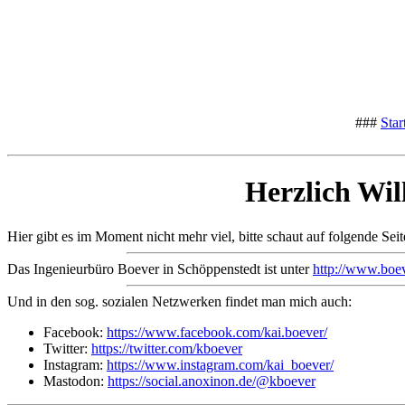
###
Star
Herzlich Wi
Hier gibt es im Moment nicht mehr viel, bitte schaut auf folgende Sei
Das Ingenieurbüro Boever in Schöppenstedt ist unter
http://www.boev
Und in den sog. sozialen Netzwerken findet man mich auch:
Facebook:
https://www.facebook.com/kai.boever/
Twitter:
https://twitter.com/kboever
Instagram:
https://www.instagram.com/kai_boever/
Mastodon:
https://social.anoxinon.de/@kboever