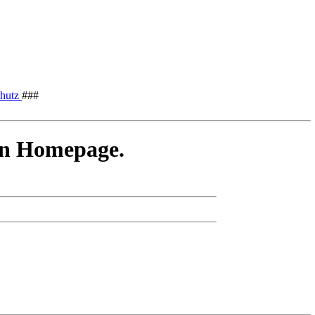
chutz
###
en Homepage.