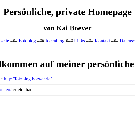
Persönliche, private Homepage
von Kai Boever
tseite
###
Fotoblog
###
Ideenblog
###
Links
###
Kontakt
###
Datens
llkommen auf meiner persönlich
te:
http://fotoblog.boever.de/
er.eu/
erreichbar.